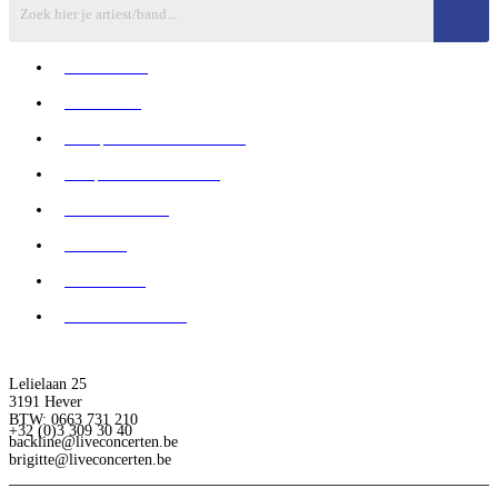
Exclusieven
Live Bands
Recepties & Kleine Bands
Jazz, Blues & Frenchie
Mobiele Bands
Senioren
Aanbod CC
Vlaanderen Feest
Lelielaan 25
3191 Hever
BTW: 0663 731 210
+32 (0)3 309 30 40
backline@liveconcerten.be
brigitte@liveconcerten.be