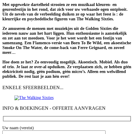
Met opgewekte dartelheid strooien ze een muzikaal kleuren- en
geurenfestijn in het rond, dat zich voor uw verbaasde ogen ontplooit.
Uit de nevels van de verbeelding duiken ze op waar het feest is : de
kleurrijke en psychedelische figuren van The Walking Sixties.
Ze amuseren de mensen met muziekjes uit de Golden Sixties die
iedereen nauw aan het hart liggen. Hun enthousiasme is aanstekelijk
en zet aan tot meedoen. Voor je het weet wordt het een festijn van
samenzang. Een Flamenco-versie van Born To Be Wild, een akoestische
Smoke On The Water, de come-back van Ferre Grignard, en zoveel
meer…
Hoe doen ze het? Zo eenvoudig mogelijk. Akoestisch. Mobiel. Als duo
of trio. Je laat ze over-al opduiken. Ze verplaatsen zich, ze hebben géén
elektriciteit nodig, géén podium, géén micro’s. Alleen een welwillend
publiek. De rest laat je aan hèn over!
ENKELE SFEERBEELDEN...
INFO & BOEKINGEN - OFFERTE AANVRAGEN
Uw naam (vereist)