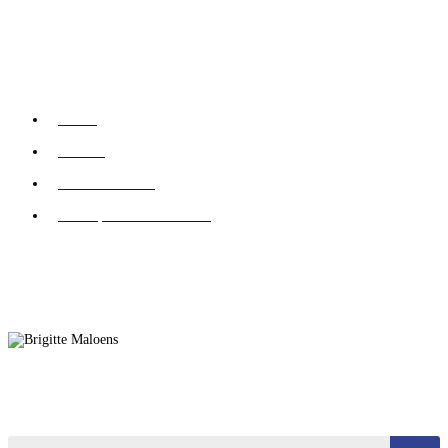
Onze Pagina's
Home
Nieuws
Contacteer ons
Privacy- & Cookiebeleid
Brigitte Maloens
Onze Categorieën