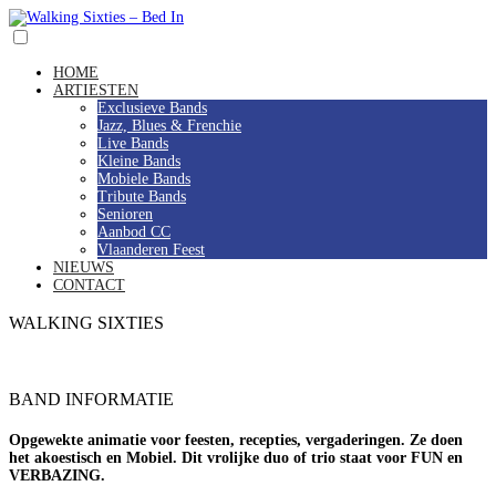
HOME
ARTIESTEN
Exclusieve Bands
Jazz, Blues & Frenchie
Live Bands
Kleine Bands
Mobiele Bands
Tribute Bands
Senioren
Aanbod CC
Vlaanderen Feest
NIEUWS
CONTACT
WALKING SIXTIES
BAND INFORMATIE
Opgewekte animatie voor feesten, recepties, vergaderingen. Ze doen
het akoestisch en Mobiel. Dit vrolijke duo of trio staat voor FUN en
VERBAZING.